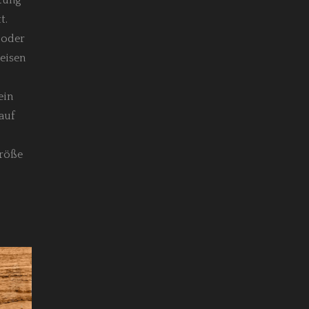
t.
e oder
eisen
ein
auf
Größe