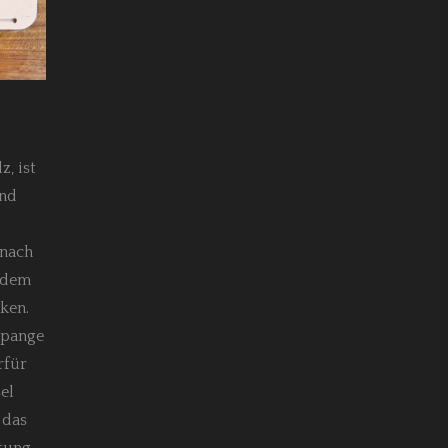
, ist
und
.
 nach
 dem
ken.
spange
rfür
el
 das
tung