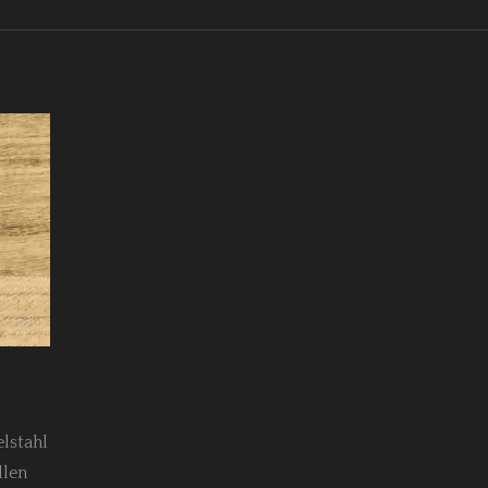
elstahl
llen