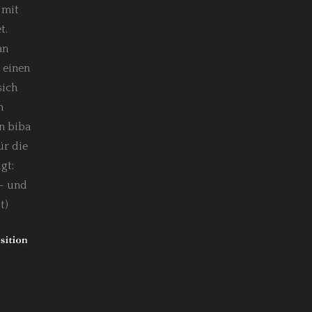
 mit
t.
an
 einen
sich
n
n biba
ür die
gt:
- und
t)