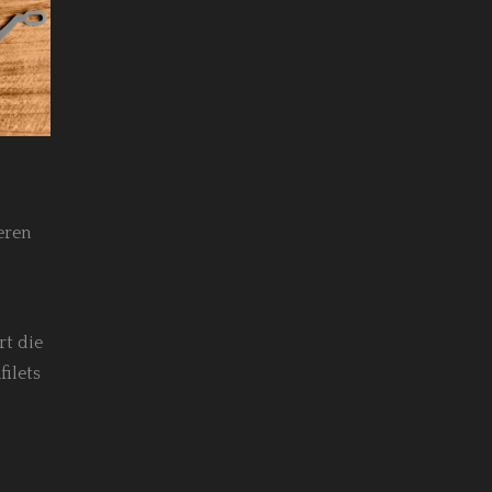
eren
b
rt die
filets