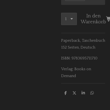
In den
Warenkorb
Paperback, Taschenbuch
152 Seiten, Deutsch
ISBN: 9783695711710
Verlag: Books on
Demand
T
T
T
T
e
e
e
e
i
i
i
i
l
l
l
l