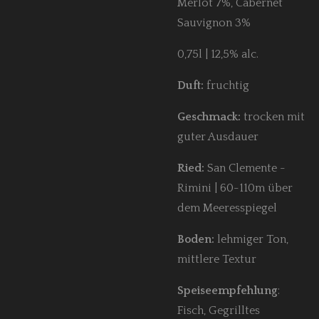
Merlot 7%, Cabernet
Sauvignon 3%
0,75l | 12,5% alc.
Duft:
fruchtig
Geschmack:
trocken mit
guter Ausdauer
Ried:
San Clemente -
Rimini | 60-110m über
dem Meeresspiegel
Boden:
lehmiger Ton,
mittlere Textur
Speiseempfehlung
:
Fisch, Gegrilltes