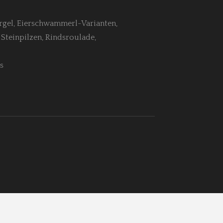
argel, Eierschwammerl-Varianten,
Steinpilzen, Rindsroulade,
us