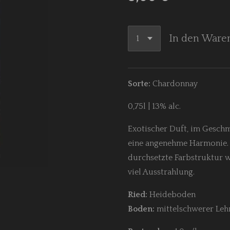
In den Ware
Sorte:
Chardonnay
0,75l | 13% alc.
Exotischer Duft, im Gesch
eine angenehme Harmonie. S
durchsetzte Farbstruktur w
viel Ausstrahlung.
Ried:
Heideboden
Boden:
mittelschwerer Le