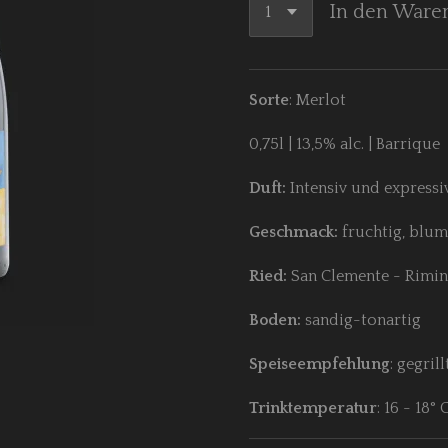
In den Ware
Sorte
: Merlot
0,75l | 13,5% alc. | Barrique
Duft:
Intensiv und expressiv
Geschmack:
fruchtig, blu
Ried:
San Clemente - Rimin
Boden:
sandig-tonartig
Speiseempfehlung
:
gegrill
Trinktemperatur
: 16 - 18° 